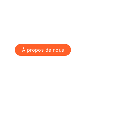
Kelvin Emtech, fi
spécialisée en é
bâtiment
À propos de nous