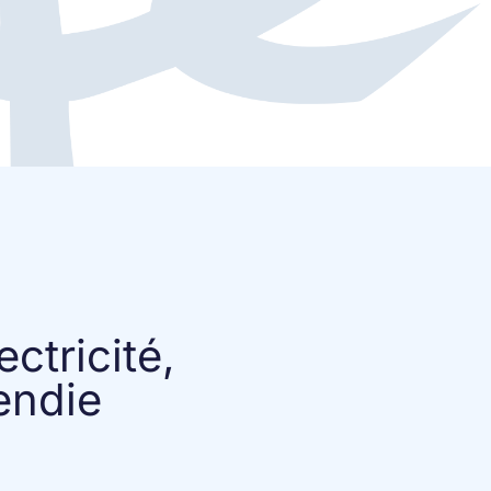
ctricité,
endie