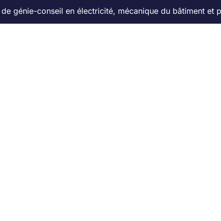
de génie-conseil en électricité, mécanique du bâtiment et p
À propos
Services
Carrières
Actualité