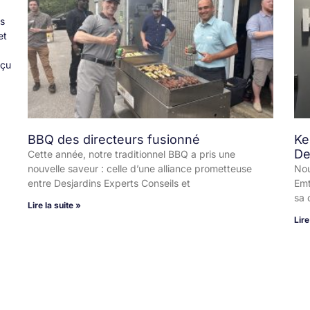
ts
et
rçu
BBQ des directeurs fusionné
Ke
De
Cette année, notre traditionnel BBQ a pris une
nouvelle saveur : celle d’une alliance prometteuse
Nou
entre Desjardins Experts Conseils et
Emt
sa 
Lire la suite »
Lire